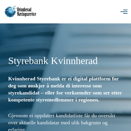
O
p
e
n
M
e
n
u
Styrebank Kvinnherad
Kvinnherad Styrebank er ei digital plattform for
deg som ønskjer å melda di interesse som
styrekandidat – eller for verksemder som ser etter
kompetente styremedlemmer i regionen.
Gjennom ei oppdatert kandidatliste får du oversikt
over aktuelle kandidatar med ulik bakgrunn og
erfaring.