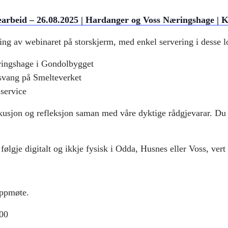
rbeid – 26.08.2025 | Hardanger og Voss Næringshage | Kj
sing av webinaret på storskjerm, med enkel servering i desse l
ingshage i Gondolbygget
vang på Smelteverket
service
iskusjon og refleksjon saman med våre dyktige rådgjevarar. Du 
følgje digitalt og ikkje fysisk i Odda, Husnes eller Voss, vert
oppmøte.
.00