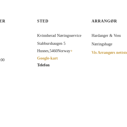
ER
STED
ARRANGØR
Kvinnherad Næringsservice
Hardanger & Voss
Stabburshaugen 5
Næringshage
Husnes
,
5460
Norway
+
Vis Arrangørs nettst
Google-kart
:00
Telefon
96015954
de:
hvoss.hoopla.no/ev
arstyrearbeid2608