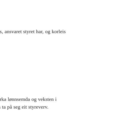
 ansvaret styret har, og korleis
tyrka lønnsemda og veksten i
ta på seg eit styreverv.