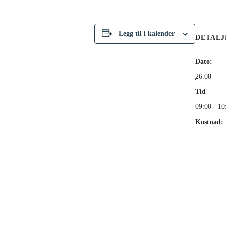
Legg til i kalender
DETALJ
Dato:
26.08
Tid
09:00 - 10
Kostnad:
Gratis
Hjemmesi
https://n
ent/webin
25