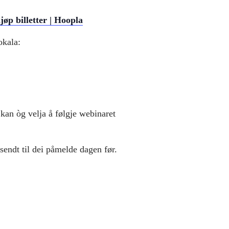
øp billetter | Hoopla
okala:
kan òg velja å følgje webinaret
 sendt til dei påmelde dagen før.