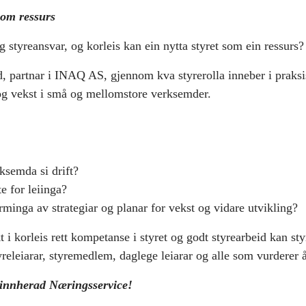
som ressurs
g styreansvar, og korleis kan ein nytta styret som ein ressurs?
, partnar i INAQ AS, gjennom kva styrerolla inneber i praksis,
g og vekst i små og mellomstore verksemder.
rksemda si drift?
te for leiinga?
orminga av strategiar og planar for vekst og vidare utvikling?
t i korleis rett kompetanse i styret og godt styrearbeid kan s
eleiarar, styremedlem, daglege leiarar og alle som vurderer å 
vinnherad Næringsservice!