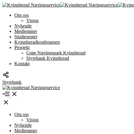
Om oss
Visjon
Nyhende
Medlemmer
Studiesenter
Kvinnheradkonferansen
Prosjekt
Grøn Næringspark Kvinnherad
Styrebank Kvinnherad
Kontakt
Toggle
social
Styrebank
Styrebank
modal
Kvinnherad
Open
Menu
Close
Om oss
Visjon
Nyhende
Medlemmer