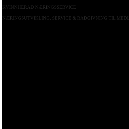
KVINNHERAD NÆRINGSSERVICE
NÆRINGSUTVIKLING, SERVICE & RÅDGIVNING TIL ME