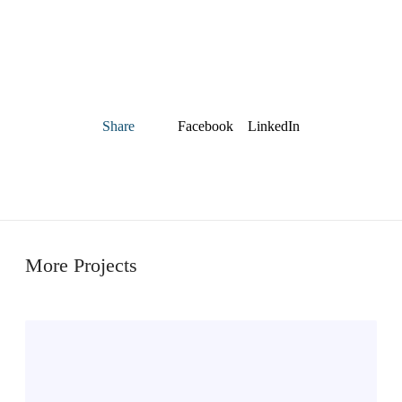
Facebook
LinkedIn
Share
More Projects
S
t
ø
y