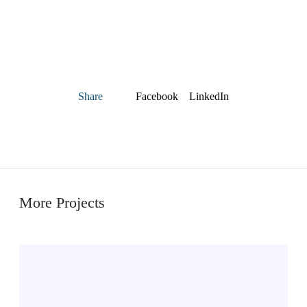
Facebook
LinkedIn
Share
More Projects
S
t
ø
y