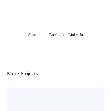
Facebook
LinkedIn
Share
More Projects
S
t
ø
y