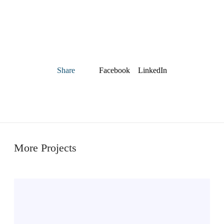
Facebook
LinkedIn
Share
More Projects
S
t
ø
y