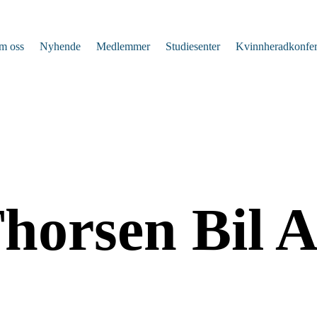
m oss
Nyhende
Medlemmer
Studiesenter
Kvinnheradkonfe
horsen Bil 