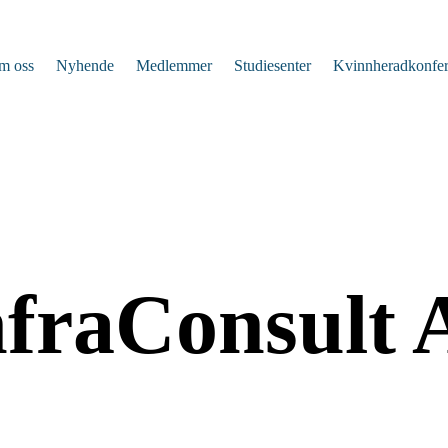
m oss
Nyhende
Medlemmer
Studiesenter
Kvinnheradkonfe
nfraConsult 