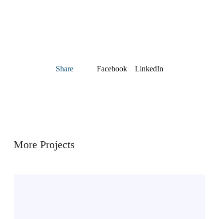
Facebook
LinkedIn
Share
More Projects
S
t
ø
y