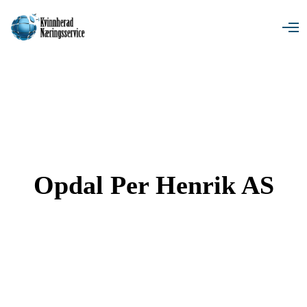
O
p
e
n
M
e
n
u
Opdal Per Henrik AS