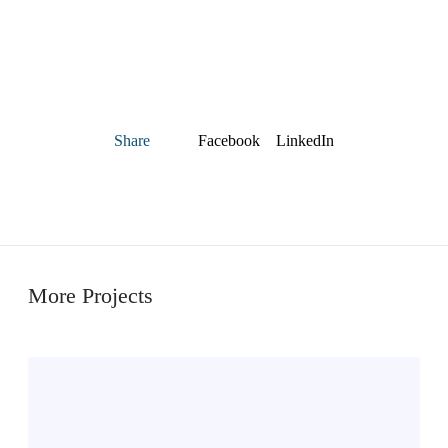
Facebook
LinkedIn
Share
More Projects
S
t
ø
y